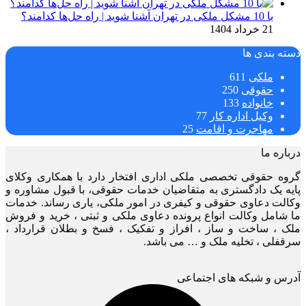
با 10 مشکل ملکی در تهران آشنا شوید | راه حل‌ها کدامند؟
21 خرداد 1404
دسته بندی ها
ملکی
611
حقوقی
250
خانواده
133
وکیل اداره کار
77
مهاجرت و اقامت
25
درباره ما
گروه حقوقی تخصصی ملکی اداری افتخار دارد با همکاری وکلای
پایه یک دادگستری به متقاضیان خدمات حقوقی، با قبول مشاوره و
وکالت دعاوی حقوقی و کیفری در امور ملکی، یاری رساند. خدمات
ما شامل وکالت انواع پرونده دعاوی ملکی و ثبتی ، خرید و فروش
ملک ، ساخت و ساز ، افراز و تفکیک ، فسخ و بطلان قرارداد ،
سرقفلی ، تخلیه ملک و … می باشد.
آدرس و شبکه های اجتماعی