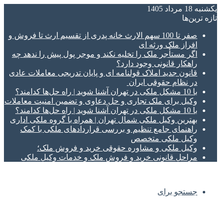
یکشنبه 18 مرداد 1405
تازه‌ ترین‌ها
صفر تا 100 سهم الارث خانه پدری از تقسیم ارث تا فروش و
افراز ملک ورثه ای
اگر مستأجر ملک را تخلیه نکند و موجر پول پیش را ندهد چه
راهکار قانونی وجود دارد؟
قانون جدید املاک قولنامه ای و پایان تدریجی معاملات عادی
در نظام حقوقی ایران
با 10 مشکل ملکی در تهران آشنا شوید | راه حل‌ها کدامند؟
وکیل برای ملک تجاری و حل دعاوی و تضمین امنیت معاملات
با 10 مشکل ملکی در تهران آشنا شوید | راه حل‌ها کدامند؟
بهترین وکیل ملکی شمال تهران | همراه با گروه ملکی اداری
راهنمای جامع تنظیم و بررسی قراردادهای ملکی با کمک
وکیل ملکی متخصص
وکیل ملکی و مشاوره حقوقی خرید و فروش ملک؛
مراحل قانونی خرید و فروش ملک و خدمات وکیل ملکی
جستجو برای