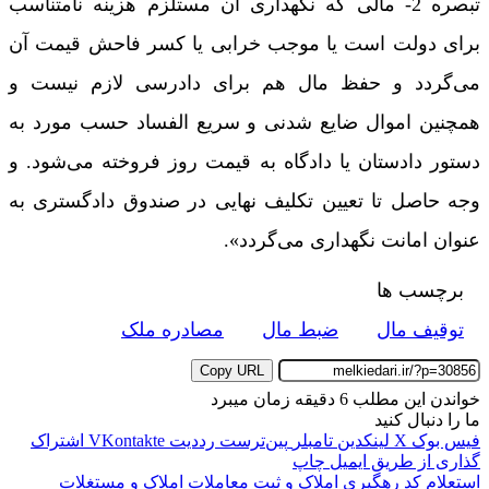
تبصره 2- مالی که نگهداری آن مستلزم هزینه نامتناسب
برای دولت است یا موجب خرابی یا کسر فاحش قیمت آن
می‌گردد و حفظ مال هم برای دادرسی لازم نیست و
همچنین اموال ضایع شدنی و سریع الفساد حسب مورد به
دستور دادستان یا دادگاه به قیمت روز فروخته می‌شود. و
وجه حاصل تا تعیین تکلیف نهایی در صندوق دادگستری به
عنوان امانت نگهداری می‌گردد».
برچسب ها
توقیف مال
ضبط مال
مصادره ملک
Copy URL
خواندن این مطلب 6 دقیقه زمان میبرد
ما را دنبال کنید
فیس بوک
X
لینکدین
‫تامبلر
‫پین‌ترست
‫رددیت
‫VKontakte
اشتراک
گذاری از طریق ایمیل
چاپ
استعلام کد رهگیری املاک و ثبت معاملات املاک و مستغلات