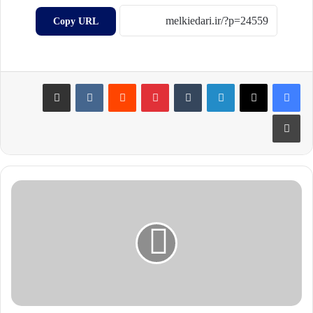
Copy URL
لینکدین
‫تامبلر
‫پین‌ترست
‫رددیت
‫VKontakte
اشتراک گذاری از طریق ایمیل
چاپ
و
ک
ی
ل
ا
ف
ر
ا
ز