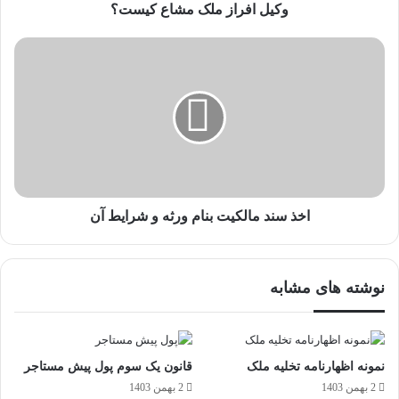
م
وکیل افراز ملک مشاع کیست؟
ل
ک
ا
م
خ
ش
ذ
ا
س
ع
ن
ک
د
ی
م
س
ا
ت
ل
؟
ک
اخذ سند مالکیت بنام ورثه و شرایط آن
ی
ت
ب
نوشته های مشابه
ن
ا
م
و
ر
نمونه اظهارنامه تخلیه ملک
قانون یک سوم پول پیش مستاجر
ث
2 بهمن 1403
2 بهمن 1403