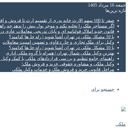
جمعه 16 مرداد 1405
تازه‌ ترین‌ها
صفر تا 100 سهم الارث خانه پدری از تقسیم ارث تا فروش و افراز ملک ورثه ای
اگر مستأجر ملک را تخلیه نکند و موجر پول پیش را ندهد چه راهک
قانون جدید املاک قولنامه ای و پایان تدریجی معاملات عادی د
با 10 مشکل ملکی در تهران آشنا شوید | راه حل‌ها کدامند؟
وکیل برای ملک تجاری و حل دعاوی و تضمین امنیت معاملات
با 10 مشکل ملکی در تهران آشنا شوید | راه حل‌ها کدامند؟
بهترین وکیل ملکی شمال تهران | همراه با گروه ملکی اداری
راهنمای جامع تنظیم و بررسی قراردادهای ملکی با کمک وکی
وکیل ملکی و مشاوره حقوقی خرید و فروش ملک؛
مراحل قانونی خرید و فروش ملک و خدمات وکیل ملکی
جستجو برای