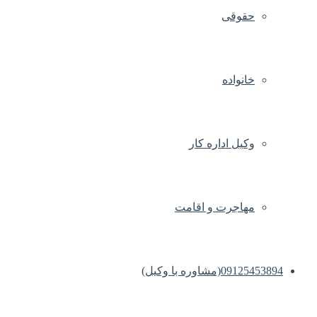
حقوقی
خانواده
وکیل اداره کار
مهاجرت و اقامت
09125453894(مشاوره با وکیل)