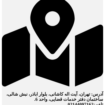
آدرس: تهران، آیت اله کاشانی، بلوار اباذر، نبش شالی،
ساختمان دفتر خدمات قضایی، واحد 6.
تلفن:02144097162