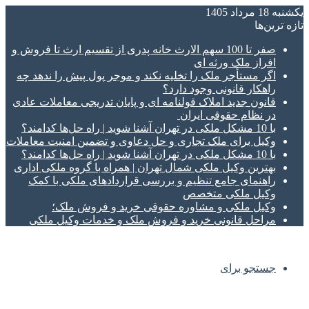
یکشنبه 18 مرداد 1405
تازه‌ ترین‌ها
صفر تا 100 سهم الارث خانه پدری از تقسیم ارث تا فروش و
افراز ملک ورثه ای
اگر مستأجر ملک را تخلیه نکند و موجر پول پیش را ندهد چه
راهکار قانونی وجود دارد؟
قانون جدید املاک قولنامه ای و پایان تدریجی معاملات عادی
در نظام حقوقی ایران
با 10 مشکل ملکی در تهران آشنا شوید | راه حل‌ها کدامند؟
وکیل برای ملک تجاری و حل دعاوی و تضمین امنیت معاملات
با 10 مشکل ملکی در تهران آشنا شوید | راه حل‌ها کدامند؟
بهترین وکیل ملکی شمال تهران | همراه با گروه ملکی اداری
راهنمای جامع تنظیم و بررسی قراردادهای ملکی با کمک
وکیل ملکی متخصص
وکیل ملکی و مشاوره حقوقی خرید و فروش ملک؛
مراحل قانونی خرید و فروش ملک و خدمات وکیل ملکی
جستجو برای