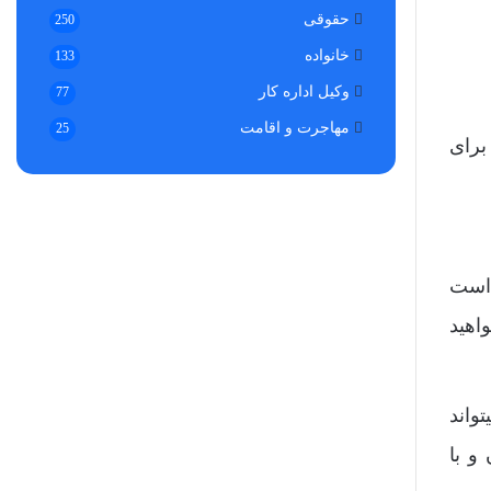
حقوقی
250
خانواده
133
وکیل اداره کار
77
مهاجرت و اقامت
25
برای
 است
اهید
واند
و با