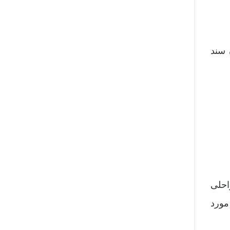
 سند
احلی
مورد