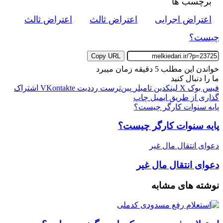
برچسب ها
اعتراض اجرایی
اعتراض ثالث
اعتراض ثالث
چیست؟
Copy URL
خواندن این مطلب 5 دقیقه زمان میبرد
ما را دنبال کنید
فیس بوک
X
لینکدین
‫تامبلر
‫پین‌ترست
‫رددیت
‫VKontakte
اشتراک
گذاری از طریق ایمیل
چاپ
پایه سنوات کارگر چیست؟
پایه سنوات کارگر چیست؟
دعوای انتقال مال غیر
دعوای انتقال مال غیر
نوشته های مشابه