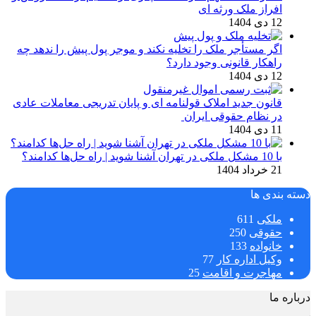
افراز ملک ورثه ای
12 دی 1404
اگر مستأجر ملک را تخلیه نکند و موجر پول پیش را ندهد چه
راهکار قانونی وجود دارد؟
12 دی 1404
قانون جدید املاک قولنامه ای و پایان تدریجی معاملات عادی
در نظام حقوقی ایران
11 دی 1404
با 10 مشکل ملکی در تهران آشنا شوید | راه حل‌ها کدامند؟
21 خرداد 1404
دسته بندی ها
ملکی
611
حقوقی
250
خانواده
133
وکیل اداره کار
77
مهاجرت و اقامت
25
درباره ما