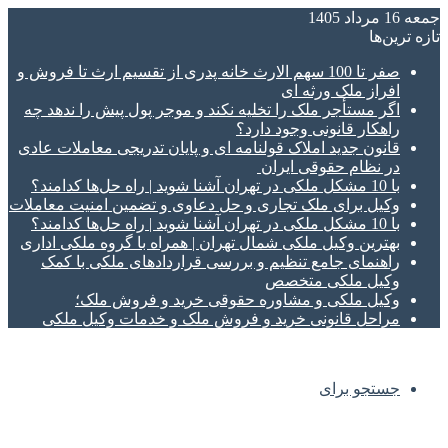
جمعه 16 مرداد 1405
تازه‌ ترین‌ها
صفر تا 100 سهم الارث خانه پدری از تقسیم ارث تا فروش و
افراز ملک ورثه ای
اگر مستأجر ملک را تخلیه نکند و موجر پول پیش را ندهد چه
راهکار قانونی وجود دارد؟
قانون جدید املاک قولنامه ای و پایان تدریجی معاملات عادی
در نظام حقوقی ایران
با 10 مشکل ملکی در تهران آشنا شوید | راه حل‌ها کدامند؟
وکیل برای ملک تجاری و حل دعاوی و تضمین امنیت معاملات
با 10 مشکل ملکی در تهران آشنا شوید | راه حل‌ها کدامند؟
بهترین وکیل ملکی شمال تهران | همراه با گروه ملکی اداری
راهنمای جامع تنظیم و بررسی قراردادهای ملکی با کمک
وکیل ملکی متخصص
وکیل ملکی و مشاوره حقوقی خرید و فروش ملک؛
مراحل قانونی خرید و فروش ملک و خدمات وکیل ملکی
جستجو برای