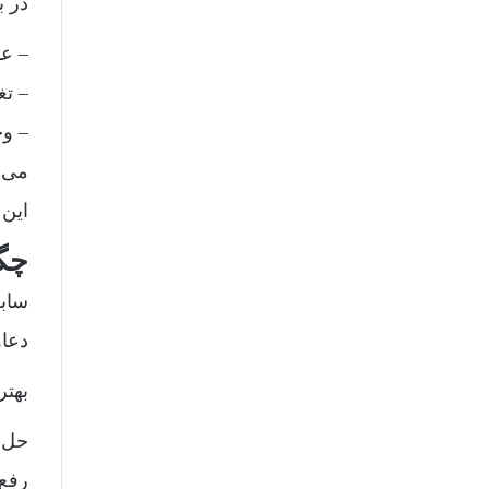
در ب
– ع
– تغ
– وج
می‌ش
این 
چگو
ساب
دعاو
بهتر
حل 
رفع 