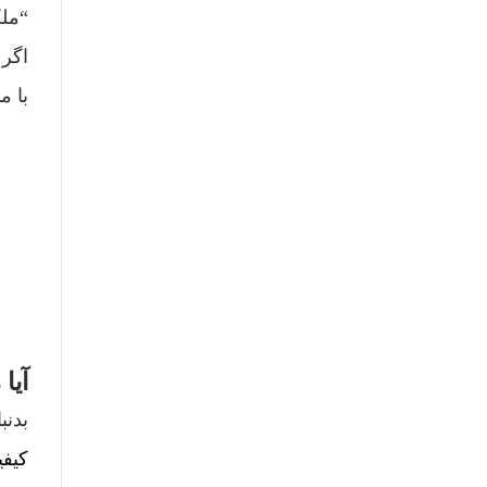
“ملک
اگر 
با م
آیا
م
بدنب
کیفی