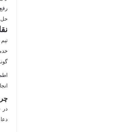
رفع
حل 
نقا
تیم 
خدما
گونه
اطمی
انجا
چرا
در ح
دعاو