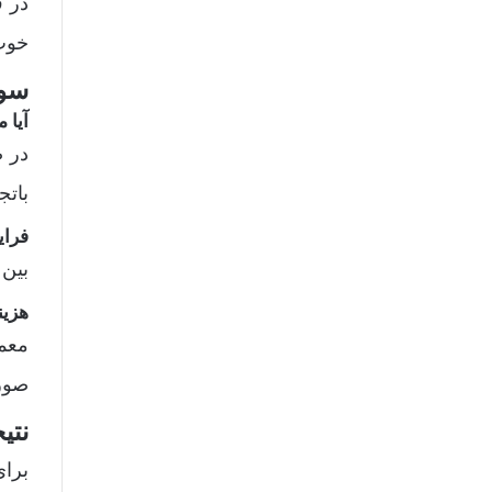
در ف
خوب،
سوا
آیا 
در ص
باتج
فرای
بین ۲ تا ۶ ماه، اما در صورت وجود مشکلات حقوقی یا دعاوی، ممکن است تا یک سال 
هزین
معمو
صورت
نتی
برای