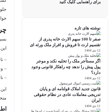
کمت
برای راهنمایی کلیک کنید
جلو
خواه
نوشته های تازه
چر
بسی
صفر تا 100 سهم الارث خانه پدری از
تقسیم ارث تا فروش و افراز ملک ورثه ای
این 
12 دی 1404
– ن
اگر مستأجر ملک را تخلیه نکند و موجر
پول پیش را ندهد چه راهکار قانونی وجود
– و
دارد؟
– نا
12 دی 1404
قانون جدید املاک قولنامه ای و پایان
این 
تدریجی معاملات عادی در نظام حقوقی
متخص
ایران
11 دی 1404
اطم