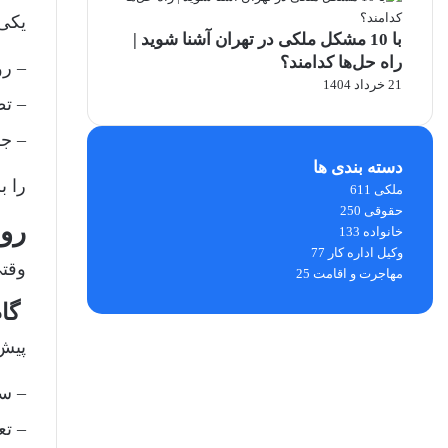
یکی 
با 10 مشکل ملکی در تهران آشنا شوید |
راه حل‌ها کدامند؟
– ر
21 خرداد 1404
– تط
– جل
دسته بندی ها
را ب
ملکی
611
حقوقی
250
رون
خانواده
133
وکیل اداره کار
77
وقت
مهاجرت و اقامت
25
گام ۱: بررسی وضعیت ملک
پیش 
– سا
– تع