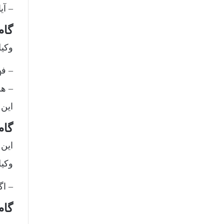
– آی
گام ۲: تنظیم یا بررسی ق
وکیل
– ف
– هر
این 
گام ۳: پیگیری ث
این
وکیل
– اگ
گام ۴: حل و فصل دعاوی (در