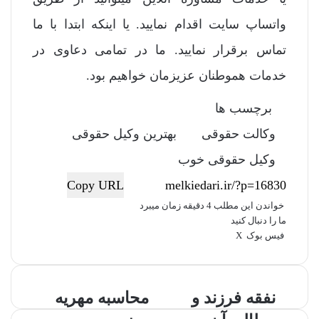
واتساپ سایت اقدام نمایید. یا اینکه ابتدا با ما
تماس برقرار نمایید. ما در تمامی دعاوی در
خدمات هموطنان عزیزمان خواهیم بود.
برچسب ها
وکالت حقوقی
بهترین وکیل حقوقی
وکیل حقوقی خوب
Copy URL
خواندن این مطلب 4 دقیقه زمان میبرد
ما را دنبال کنید
فیس بوک
X
ل
ا
چ
ی
ت
پ
ر
ا
V
ش
ن
ا
ی
د
ت
K
پ
ک
م
د
ن‌
o
ر
ن
نفقه فرزند و
م
محاسبه مهریه
د
ب
ت
ی
n
ا
ف
ح
ی
ل
ر
t
ت
ک