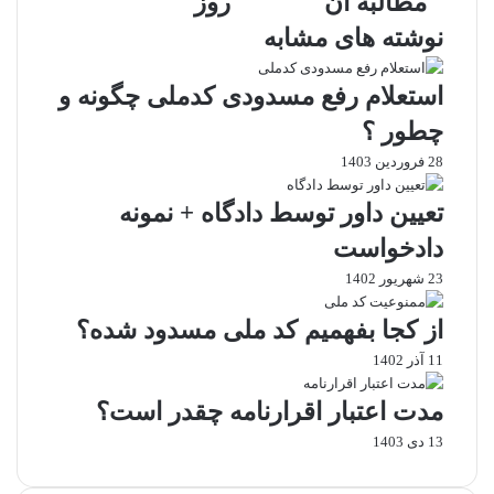
مطالبه آن
روز
ق
ا
ن
ر
س
a
گ
ه
س
ت
k
ذ
نوشته های مشابه
ف
ب
t
ا
ر
ه
e
ر
استعلام رفع مسدودی کدملی چگونه و
ز
م
ی
ن
ه
ا
چطور ؟
د
ر
ز
28 فروردین 1403
و
ی
ط
م
ه
ر
تعیین داور توسط دادگاه + نمونه
ط
ر
ی
ا
و
ق
دادخواست
ل
ز
ا
23 شهریور 1402
ب
ی
ه
م
از کجا بفهمیم کد ملی مسدود شده؟
آ
ی
ن
ل
11 آذر 1402
مدت اعتبار اقرارنامه چقدر است؟
13 دی 1403