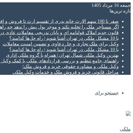
جمعه 16 مرداد 1405
تازه‌ ترین‌ها
صفر تا 100 سهم الارث خانه پدری از تقسیم ارث تا فروش و افراز ملک ورثه ای
اگر مستأجر ملک را تخلیه نکند و موجر پول پیش را ندهد چه راهک
قانون جدید املاک قولنامه ای و پایان تدریجی معاملات عادی د
با 10 مشکل ملکی در تهران آشنا شوید | راه حل‌ها کدامند؟
وکیل برای ملک تجاری و حل دعاوی و تضمین امنیت معاملات
با 10 مشکل ملکی در تهران آشنا شوید | راه حل‌ها کدامند؟
بهترین وکیل ملکی شمال تهران | همراه با گروه ملکی اداری
راهنمای جامع تنظیم و بررسی قراردادهای ملکی با کمک وکی
وکیل ملکی و مشاوره حقوقی خرید و فروش ملک؛
مراحل قانونی خرید و فروش ملک و خدمات وکیل ملکی
جستجو برای