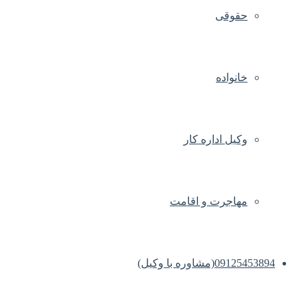
حقوقی
خانواده
وکیل اداره کار
مهاجرت و اقامت
09125453894(مشاوره با وکیل)