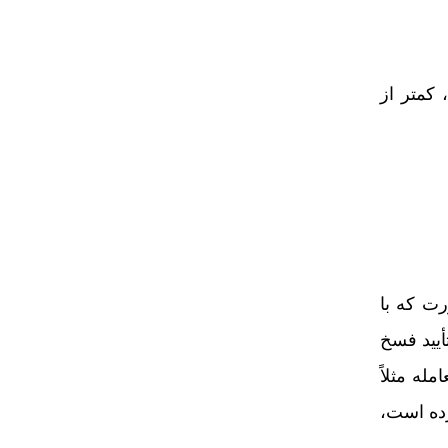
کمتر از
رت که با
أیید فسخ
له مثلاً
ده است،