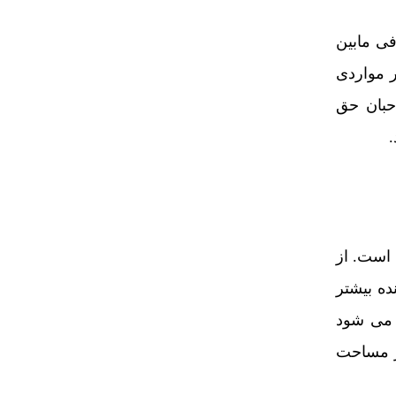
فی مابین
 مواردی
حبان حق
 است. از
ه بیشتر
 می شود
سر مساحت