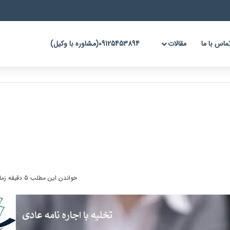
ماس با ما
مقالات
09125453894(مشاوره با وکیل)
خواندن این مطلب 5 دقیقه زمان میبرد