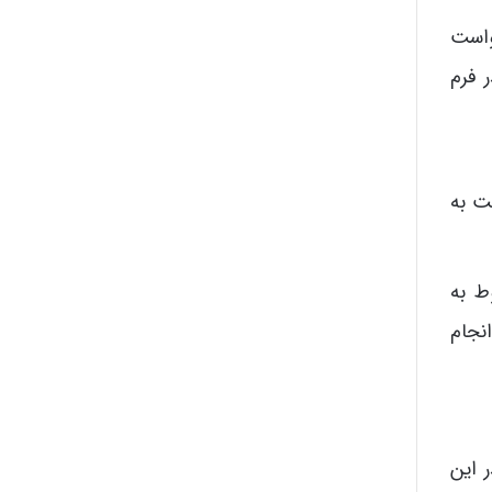
واست
 فرم
ت به
ط به
نجام
 این