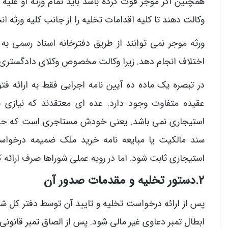
همچنین اگر موجر فوت کرده باشد باید تمام ورثه او علیه 
وکالت دهند تا کلیه اقدامات تخلیه را از جانب کلیه ورثه ان
ورثه موجر نمی توانند از طریق دفترخانه اسناد رسمی به
اختلاف انجام دهد. زیرا وکالت مخصوص وکلای دادگستری ا
در تبصره یک ماده ده آیین نامه اجرایی فقط به ارائه ف
عقیده متفاوت وجود دارد. عده ای معتقدند که نیازی
استیجاری نمی باشد. یعنی خودش مستاجری است که حق انت
سند مالکیت یا مبایعه نامه خرید ملک ضمیمه درخو
استیجاری ثابت شود. اما در رویه عملی شوراها صرف ارائه 
2.دستور تخلیه و مقدمات صدور آن
پس از ارائه درخواست تخلیه و تایید آن توسط دفتر کل شور
ابطال تمبر دعاوی غیر مالی شود. پس از الصاق تمبر قانونی