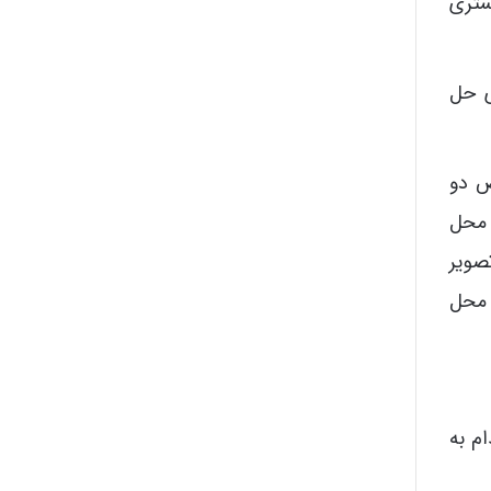
ستری
ی حل
ص دو
 محل
صویر
 محل
م به