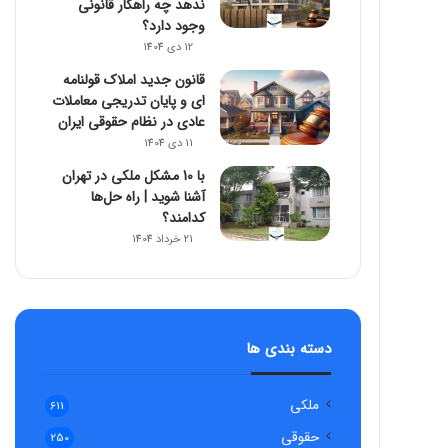
ندهد چه راهکار قانونی
وجود دارد؟
12 دی 1404
قانون جدید املاک قولنامه
ای و پایان تدریجی معاملات
عادی در نظام حقوقی ایران
11 دی 1404
با 10 مشکل ملکی در تهران
آشنا شوید | راه حل‌ها
کدامند؟
21 خرداد 1404
دسته بندی ها
ملکی
611
حقوقی
250