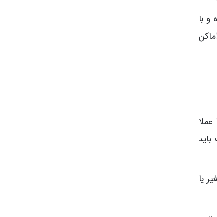
و با
ماکن
اما عملا
باید
ر یا