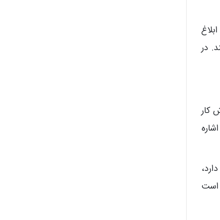
بلاغ
 کند. در
 کار
وضوع در مواد 5 و 7 و 8 آیین نامه اشاره
اری دارد،
ه است