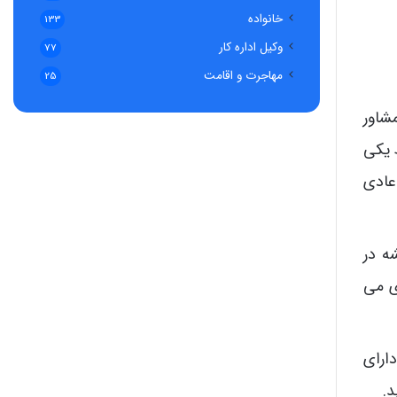
خانواده
133
وکیل اداره کار
77
مهاجرت و اقامت
25
شاور
ط یکی
عادی
و پیشه در
ی می
ارای