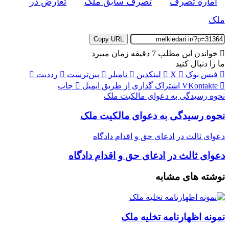
اماره تصرف
تصرف سابق ملک
تعارض در
ملک
Copy URL
خواندن این مطلب 7 دقیقه زمان میبرد
ما را دنبال کنید
فیس بوک
X
لینکدین
‫تامبلر
‫پین‌ترست
‫رددیت
‫VKontakte
اشتراک گذاری از طریق ایمیل
چاپ
نحوه رسیدگی به دعوای مالکیت ملک
نحوه رسیدگی به دعوای مالکیت ملک
دعوای ثالث در ادعای حق و اقدام دادگاه
دعوای ثالث در ادعای حق و اقدام دادگاه
نوشته های مشابه
نمونه اظهارنامه تخلیه ملک