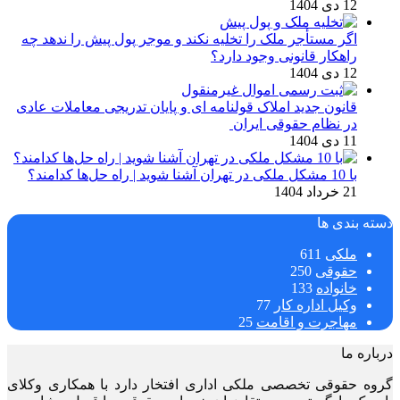
12 دی 1404
اگر مستأجر ملک را تخلیه نکند و موجر پول پیش را ندهد چه
راهکار قانونی وجود دارد؟
12 دی 1404
قانون جدید املاک قولنامه ای و پایان تدریجی معاملات عادی
در نظام حقوقی ایران
11 دی 1404
با 10 مشکل ملکی در تهران آشنا شوید | راه حل‌ها کدامند؟
21 خرداد 1404
دسته بندی ها
ملکی
611
حقوقی
250
خانواده
133
وکیل اداره کار
77
مهاجرت و اقامت
25
درباره ما
گروه حقوقی تخصصی ملکی اداری افتخار دارد با همکاری وکلای