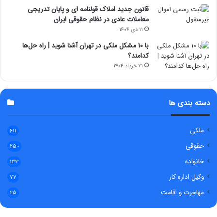
قانون جدید املاک قولنامه ای و پایان تدریجی
معاملات عادی در نظام حقوقی ایران
11 دی 1404
با 10 مشکل ملکی در تهران آشنا شوید | راه حل‌ها
کدامند؟
21 خرداد 1404
دسته بندی ها
ملکی
611
حقوقی
250
خانواده
133
وکیل اداره کار
77
مهاجرت و اقامت
25