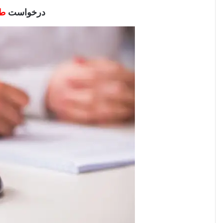
درخواست
طل