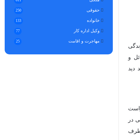
611
حقوقی
250
خانواده
133
وکیل اداره کار
77
مهاجرت و اقامت
25
ندگی
ئل و
 دید
واست
ی در
 طرف