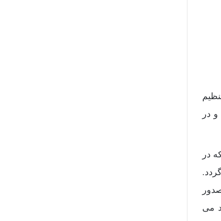
نظیم
و در
ه در
ردد.
صدور
د می