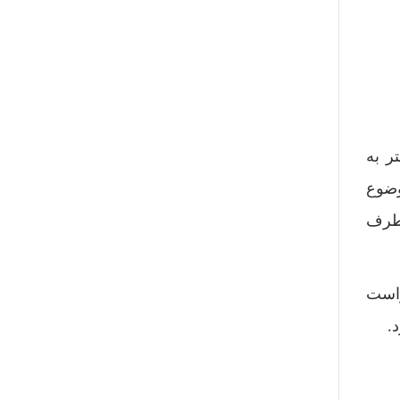
ر به
وضوع
 طرف
واست
.