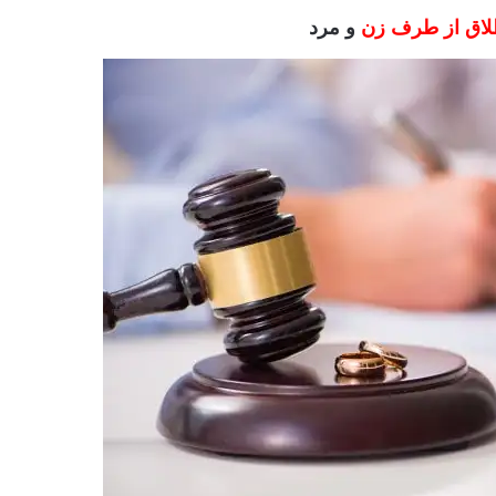
اق از طرف زن
و مرد