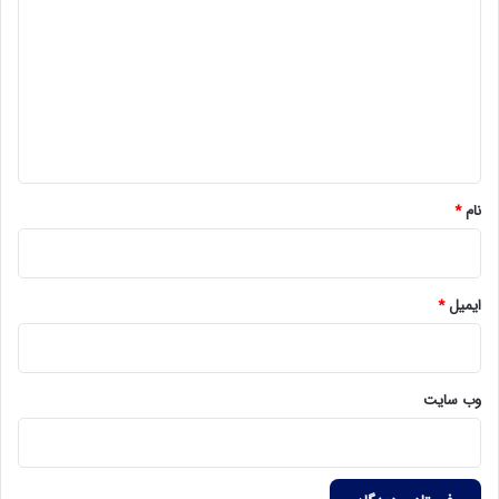
ی
د
گ
ا
ه
*
نام
*
ایمیل
*
وب‌ سایت