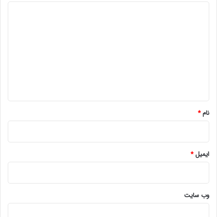
د
ی
د
گ
ا
ه
*
نام
*
ایمیل
*
وب‌ سایت