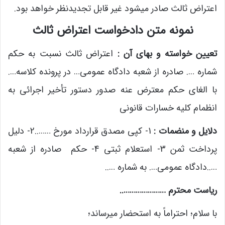
اعتراض ثالث صادر می­شود غیر قابل تجدیدنظر خواهد بود.
نمونه متن دادخواست اعتراض ثالث
تعیین خواسته و بهای آن :
اعتراض ثالث نسبت به حکم
شماره …. صادره از شعبه دادگاه عمومی… در پرونده کلاسه….
با الغای حکم معترض ­عنه صدور دستور تأخیر اجرائی به
انظمام کلیه خسارات قانونی
دلایل و منضمات :
1- کپی مصدق قرارداد مورخ ……..2- دلیل
پرداخت ثمن 3- استعلام ثبتی 4- حکم صادره از شعبه
…..دادگاه عمومی…. به شماره …..
ریاست محترم …………………..
با سلام؛ احتراماً به استحضار می­رساند؛