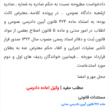
دادخواست مطروحه نسبت به حکم صادره به شماره….صادره
ازشعبه­ دادگاه عمومی … در پرونده کلاسه­…معترض ثالث
بوده؛ به استناد ماده 424 قانون آیین دادرسی عمومی و
انقلاب در امور مدنی و ماده 5 قانون اصلاح بعضی از مواد
قانون ثبت و دفاتر اسناد رسمی مصوب سال 1322 صدور قرار
تأخیر عملیات اجرایی و الغاء حکم معترض ­عنه به بطلان
قرارداد مورخه ….فیمابین خواندگان ردیف­ های اول و دوم
مورد استدعاست.
محل مهر و امضا
مطلب مفید |
وکیل اعاده دادرسی
مستندات قانونی
‌ماده 417 قانون آیین دادرسی مدنی: