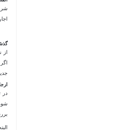
شرط
اجار
گذش
از ن
جدید
ارجا
در ت
شورا
بررس
البت