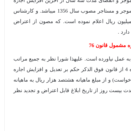
موجر و انقضای مدت سه سال از آخرین افزایش اجاره
بها محرز بوده و قرارداد اجاره طرفین نیز مشمول قانون روابط موجر و مستاجر مصوب سال 1356 میباشد. و کارشناس
میلیون ریال اعلام نموده است. که مصون از اعتراض
ارد .
ه مشمول قانون 76
 به عمل نیاورده است. علیهذا شورا نظر به جمیع مراتب
فوق دعوی خواهان را وارد ثابت تشخیص داده و با استناد به ماده 4 از قانون فوق الذکر حکم بر تعدیل و افزایش اجاره
 از تاریخ 10 / 2 / 94 (تاریخ تقدیم دادخواست) و از مبلغ ماهیانه هشتصد هزار ریال به ماهیانه
 بیست روز از تاریخ ابلاغ قابل اعتراض و تجدید نظر