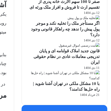
صفر تا 100 سهم الارث خانه پدری از
آشن
تقسیم ارث تا فروش و افراز ملک ورثه ای
12 دی 1404
یکی
رویه
اگر مستأجر ملک را تخلیه نکند و موجر
پول پیش را ندهد چه راهکار قانونی وجود
میتو
دارد؟
12 دی 1404
قانون جدید املاک قولنامه ای و پایان
بناب
تدریجی معاملات عادی در نظام حقوقی
ایران
چنان
11 دی 1404
بود.
با 10 مشکل ملکی در تهران آشنا شوید |
در ا
راه حل‌ها کدامند؟
مرج
21 خرداد 1404