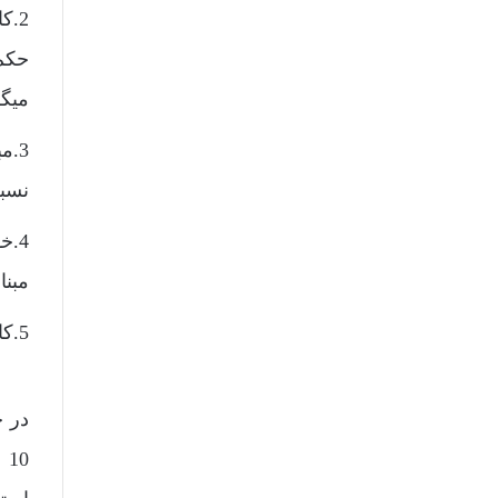
2.ک
حکم
میگر
3.
نسبت
4.خ
مبنا
5.کارشناس مبلغ اجاره بها را همان مبلغ پیشین و یا کمتر اعلام میکند. در این حالت حکم بر رد دعوا صادر میشود.
در 