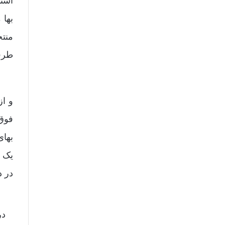
است
منت
طرفی
و از
یک م
در 
در