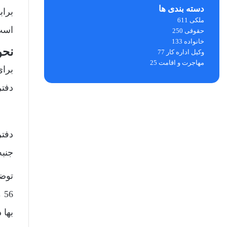
دسته بندی ها
ملکی
611
است
حقوقی
250
خانواده
133
نحو
وکیل اداره کار
77
مهاجرت و اقامت
25
برای
دفتر
دفتر
جنبه
توضی
6
بها 