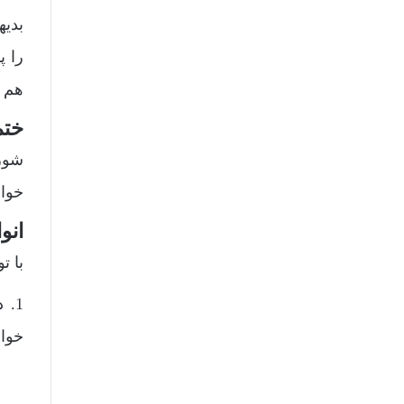
بدیه
را پ
هم ا
ختم
خواه
انو
با ت
1.
خواه