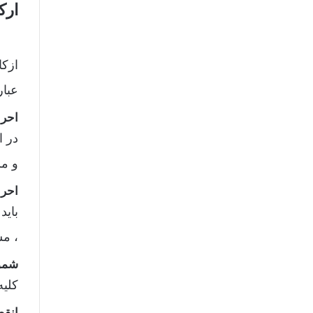
ارک
ازکا
عبار
احرا
در ا
و م
احر
باید
، م
شمول
کلیه قرا
انقض