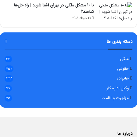
با 10 مشکل ملکی در تهران آشنا شوید | راه حل‌ها
کدامند؟
21 خرداد 1404
دسته بندی ها
ملکی
611
حقوقی
250
خانواده
133
وکیل اداره کار
77
مهاجرت و اقامت
25
درباره ما