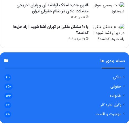
قانون جدید املاک قولنامه ای و پایان تدریجی
معاملات عادی در نظام حقوقی ایران
11 دی 1404
با 10 مشکل ملکی در تهران آشنا شوید | راه حل‌ها
کدامند؟
21 خرداد 1404
دسته بندی ها
ملکی
611
حقوقی
250
خانواده
133
وکیل اداره کار
77
مهاجرت و اقامت
25