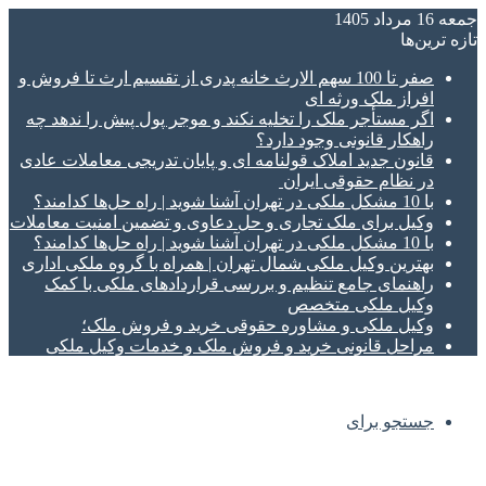
جمعه 16 مرداد 1405
تازه‌ ترین‌ها
صفر تا 100 سهم الارث خانه پدری از تقسیم ارث تا فروش و
افراز ملک ورثه ای
اگر مستأجر ملک را تخلیه نکند و موجر پول پیش را ندهد چه
راهکار قانونی وجود دارد؟
قانون جدید املاک قولنامه ای و پایان تدریجی معاملات عادی
در نظام حقوقی ایران
با 10 مشکل ملکی در تهران آشنا شوید | راه حل‌ها کدامند؟
وکیل برای ملک تجاری و حل دعاوی و تضمین امنیت معاملات
با 10 مشکل ملکی در تهران آشنا شوید | راه حل‌ها کدامند؟
بهترین وکیل ملکی شمال تهران | همراه با گروه ملکی اداری
راهنمای جامع تنظیم و بررسی قراردادهای ملکی با کمک
وکیل ملکی متخصص
وکیل ملکی و مشاوره حقوقی خرید و فروش ملک؛
مراحل قانونی خرید و فروش ملک و خدمات وکیل ملکی
جستجو برای