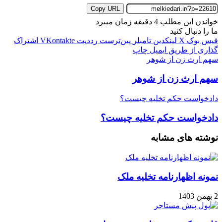
Copy URL
خواندن این مطلب 4 دقیقه زمان میبرد
ما را دنبال کنید
فیس بوک
X
لینکدین
‫تامبلر
‫پین‌ترست
‫رددیت
‫VKontakte
اشتراک
گذاری از طریق ایمیل
چاپ
سهم ارث زن از شوهر
سهم ارث زن از شوهر
دادخواست حکم تخلیه چیست؟
دادخواست حکم تخلیه چیست؟
نوشته های مشابه
نمونه اظهارنامه تخلیه ملک
2 بهمن 1403