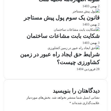
ی
ا
ز
2 بهمن 1403
ل
د
ط
د
ی
ر
قانون یک سوم پول پیش مستاجر
ر
ق
ی
د
د
ق
2 بهمن 1403
ع
ع
ا
ا
و
ی
شکایت بابت مشاعات ساختمان
و
ا
م
3 بهمن 1403
ی
ی
ی
م
م
ل
شرایط حق ایجاد راه عبور در زمین
ا
ا
ل
ل
کشاورزی چیست؟
ک
ک
28 فروردین 1404
ی
ی
ت
ت
و
ا
م
دیدگاهتان را بنویسید
ث
ل
ب
ک
نشانی ایمیل شما منتشر نخواهد شد.
بخش‌های موردنیاز
ا
علامت‌گذاری شده‌اند
*
ت
د