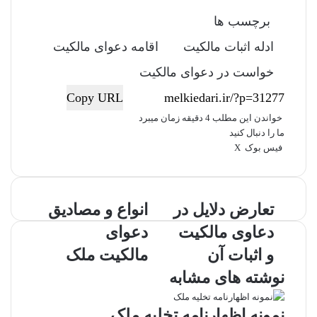
برچسب ها
ادله اثبات مالکیت
اقامه دعوای مالکیت
خواست در دعوای مالکیت
Copy URL
خواندن این مطلب 4 دقیقه زمان میبرد
ما را دنبال کنید
فیس بوک
X
ل
ا
چ
ی
ت
پ
ر
ا
V
ش
ن
ا
ی
د
ت
K
پ
ک
م
د
ن‌
o
ر
ت
تعارض دلایل در
ا
انواع و مصادیق
د
ب
ت
ی
n
ا
ع
ن
ی
ل
ر
t
ت
ک
دعاوی مالکیت
دعوای
ا
و
ن
ر
س
a
گ
ر
ا
ت
k
ذ
و اثبات آن
مالکیت ملک
ض
ع
t
ا
نوشته های مشابه
د
و
e
ر
ل
م
ی
ا
ص
ا
نمونه اظهارنامه تخلیه ملک