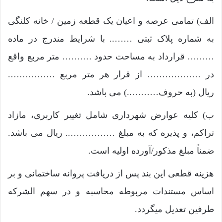
الف) تمامی عرصه و اعیان یک قطعه زمین / خانه کلنگی
به شماره پلاک ثبتی …….. با شرایط مندرج در ماده
……… قرارداد به مساحت حدود ………. متر مربع واقع
در ……………… از قرار هر متر مربع …………….
ریال (به حروف………..) می باشد.
ب) کلیه عوارض شهرداری شامل تغییر کاربری، مازاد
تراکم، و پذیره که به مبلغ …………….. ریال می باشد.
ضمناً مبلغ مذکور/آورده اولیه است.
هزینه قطعی این بند پس از دریافت پروانه ساختمانی و بر
اساس مستندات مربوطه محاسبه و در سهم الشرکه
طرفین تعدیل میگردد.