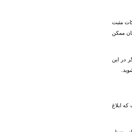
کات مثبت
مان ممکن
ر در این
وید.
که ابلاغ
اد مدنظر