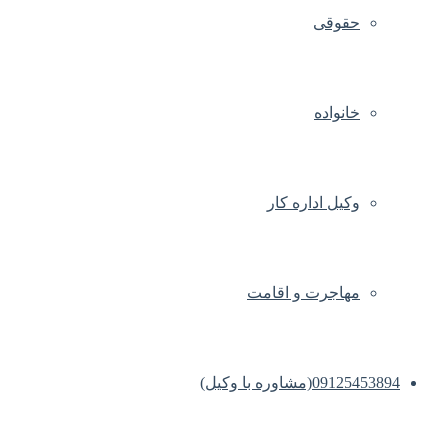
حقوقی
خانواده
وکیل اداره کار
مهاجرت و اقامت
09125453894(مشاوره با وکیل)