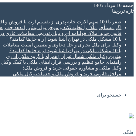
جمعه 16 مرداد 1405
تازه‌ ترین‌ها
صفر تا 100 سهم الارث خانه پدری از تقسیم ارث تا فروش و افراز ملک ورثه ای
اگر مستأجر ملک را تخلیه نکند و موجر پول پیش را ندهد چه راهک
قانون جدید املاک قولنامه ای و پایان تدریجی معاملات عادی د
با 10 مشکل ملکی در تهران آشنا شوید | راه حل‌ها کدامند؟
وکیل برای ملک تجاری و حل دعاوی و تضمین امنیت معاملات
با 10 مشکل ملکی در تهران آشنا شوید | راه حل‌ها کدامند؟
بهترین وکیل ملکی شمال تهران | همراه با گروه ملکی اداری
راهنمای جامع تنظیم و بررسی قراردادهای ملکی با کمک وکی
وکیل ملکی و مشاوره حقوقی خرید و فروش ملک؛
مراحل قانونی خرید و فروش ملک و خدمات وکیل ملکی
جستجو برای