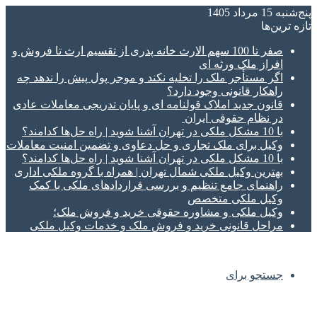
پنج‌شنبه 15 مرداد 1405
تازه‌ ترین‌ها
صفر تا 100 سهم الارث خانه پدری از تقسیم ارث تا فروش و
افراز ملک ورثه ای
اگر مستأجر ملک را تخلیه نکند و موجر پول پیش را ندهد چه
راهکار قانونی وجود دارد؟
قانون جدید املاک قولنامه ای و پایان تدریجی معاملات عادی
در نظام حقوقی ایران
با 10 مشکل ملکی در تهران آشنا شوید | راه حل‌ها کدامند؟
وکیل برای ملک تجاری و حل دعاوی و تضمین امنیت معاملات
با 10 مشکل ملکی در تهران آشنا شوید | راه حل‌ها کدامند؟
بهترین وکیل ملکی شمال تهران | همراه با گروه ملکی اداری
راهنمای جامع تنظیم و بررسی قراردادهای ملکی با کمک
وکیل ملکی متخصص
وکیل ملکی و مشاوره حقوقی خرید و فروش ملک؛
مراحل قانونی خرید و فروش ملک و خدمات وکیل ملکی
جستجو برای