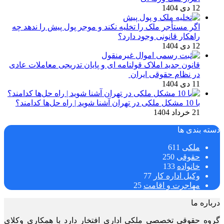
12 دی 1404
اگر مستأجر ملک را تخلیه نکند و موجر پول پیش را ندهد چه
راهکار قانونی وجود دارد؟
12 دی 1404
قانون جدید املاک قولنامه ای و پایان تدریجی معاملات عادی
در نظام حقوقی ایران
11 دی 1404
با 10 مشکل ملکی در تهران آشنا شوید | راه حل‌ها کدامند؟
21 خرداد 1404
دسته بندی ها
ملکی
611
حقوقی
250
خانواده
133
وکیل اداره کار
77
مهاجرت و اقامت
25
درباره ما
گروه حقوقی تخصصی ملکی اداری افتخار دارد با همکاری وکلای