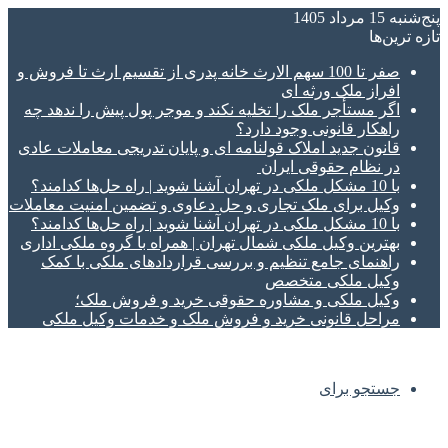
پنج‌شنبه 15 مرداد 1405
تازه‌ ترین‌ها
صفر تا 100 سهم الارث خانه پدری از تقسیم ارث تا فروش و
افراز ملک ورثه ای
اگر مستأجر ملک را تخلیه نکند و موجر پول پیش را ندهد چه
راهکار قانونی وجود دارد؟
قانون جدید املاک قولنامه ای و پایان تدریجی معاملات عادی
در نظام حقوقی ایران
با 10 مشکل ملکی در تهران آشنا شوید | راه حل‌ها کدامند؟
وکیل برای ملک تجاری و حل دعاوی و تضمین امنیت معاملات
با 10 مشکل ملکی در تهران آشنا شوید | راه حل‌ها کدامند؟
بهترین وکیل ملکی شمال تهران | همراه با گروه ملکی اداری
راهنمای جامع تنظیم و بررسی قراردادهای ملکی با کمک
وکیل ملکی متخصص
وکیل ملکی و مشاوره حقوقی خرید و فروش ملک؛
مراحل قانونی خرید و فروش ملک و خدمات وکیل ملکی
جستجو برای