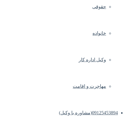
حقوقی
خانواده
وکیل اداره کار
مهاجرت و اقامت
09125453894(مشاوره با وکیل)