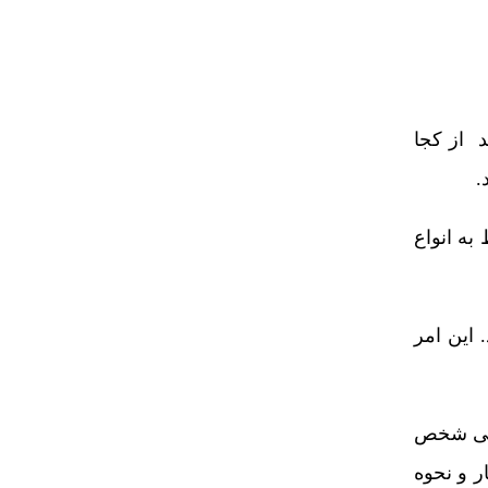
د از کجا
.
به انواع
 این امر
حتی شخص
ر و نحوه