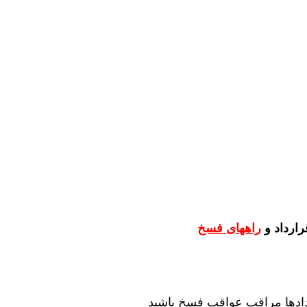
رارداد و
راههای فسخ
دادها مراقب عواقب فسخ باشید