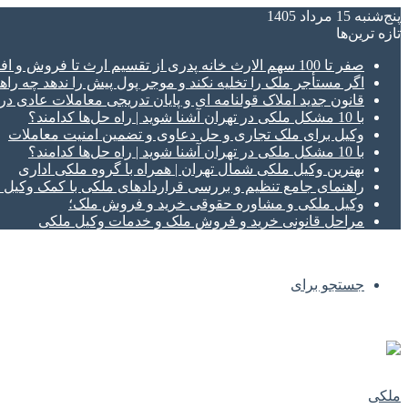
پنج‌شنبه 15 مرداد 1405
تازه‌ ترین‌ها
صفر تا 100 سهم الارث خانه پدری از تقسیم ارث تا فروش و افراز ملک ورثه ای
اگر مستأجر ملک را تخلیه نکند و موجر پول پیش را ندهد چه راهک
قانون جدید املاک قولنامه ای و پایان تدریجی معاملات عادی د
با 10 مشکل ملکی در تهران آشنا شوید | راه حل‌ها کدامند؟
وکیل برای ملک تجاری و حل دعاوی و تضمین امنیت معاملات
با 10 مشکل ملکی در تهران آشنا شوید | راه حل‌ها کدامند؟
بهترین وکیل ملکی شمال تهران | همراه با گروه ملکی اداری
راهنمای جامع تنظیم و بررسی قراردادهای ملکی با کمک وکی
وکیل ملکی و مشاوره حقوقی خرید و فروش ملک؛
مراحل قانونی خرید و فروش ملک و خدمات وکیل ملکی
جستجو برای