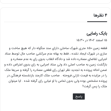
‫4 نظرها
گ
بابک رضایی
ف
15 اسفند 1402 در 15:30
ت
قطعه زمین 850 متری شهرک ساحلی دارای سند منگوله دار که هیچ ساخت و
:
سازی در شهرک ایجاد نشده ، فقط به بهانه عدم سرکشی صاحب مال توسط ستاد
اجرایی تقاضای مصادره داده شد و دادگاه انقلاب بدوی رای به عدم مصادره و
بازگشت زمین به صاحب اصلی داد ولی ستاد اجرایی به رای بدوی اعتراض داده و
ضمن احاله پرونده به تجدید نظر تهران رای قطعی مصادره را گرفته و سریعا ملک
را در مزایده به قیمت نازلی فروحته . صاحب ملک کارمند بازنشسته فرهنگی در
پرونده مشخص بوده ولی بدون تماس با او غیابی رای گرفته شده . ایا میتوان
ملک را پس گرفت?
پاسخ