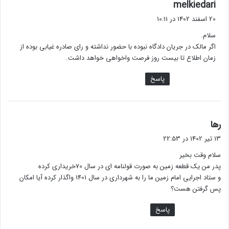
گ
melkiedari
ف
20 اسفند 1402 در 10:11
ت
سلام.
:
اگر مالک در جریان دادگاه نبوده با حضور نداشته و رای صادره غیابی بوده از
زمان اطلاع تا بیست روز فرصت واخواهی خواهد داشت.
پاسخ
گ
رها
ف
13 تیر 1402 در 22:53
ت
سلام وقت بخیر
:
پدر من یک قطعه زمین به صورت قولنامه ای در سال 70خریداری کرده
و ستاد اجرایی امام زمین ما را به شهرداری در سال 1401 واگذار کرده آیا امکان
پس گرفتن هست؟
پاسخ