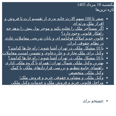
یکشنبه 18 مرداد 1405
تازه‌ ترین‌ها
صفر تا 100 سهم الارث خانه پدری از تقسیم ارث تا فروش و
افراز ملک ورثه ای
اگر مستأجر ملک را تخلیه نکند و موجر پول پیش را ندهد چه
راهکار قانونی وجود دارد؟
قانون جدید املاک قولنامه ای و پایان تدریجی معاملات عادی
در نظام حقوقی ایران
با 10 مشکل ملکی در تهران آشنا شوید | راه حل‌ها کدامند؟
وکیل برای ملک تجاری و حل دعاوی و تضمین امنیت معاملات
با 10 مشکل ملکی در تهران آشنا شوید | راه حل‌ها کدامند؟
بهترین وکیل ملکی شمال تهران | همراه با گروه ملکی اداری
راهنمای جامع تنظیم و بررسی قراردادهای ملکی با کمک
وکیل ملکی متخصص
وکیل ملکی و مشاوره حقوقی خرید و فروش ملک؛
مراحل قانونی خرید و فروش ملک و خدمات وکیل ملکی
جستجو برای