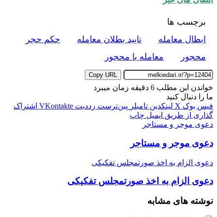
برچسب ها
ابطال معامله
تایید بطلان معامله
حکم حجر
محجور
معامله با محجور
Copy URL
خواندن این مطلب 6 دقیقه زمان میبرد
ما را دنبال کنید
فیس بوک
X
لینکدین
‫تامبلر
‫پین‌ترست
‫رددیت
‫VKontakte
اشتراک
گذاری از طریق ایمیل
چاپ
دعوی موجر و مستاجر
دعوی موجر و مستاجر
دعوی الزام به اخذ صورتمجلس تفکیکی
دعوی الزام به اخذ صورتمجلس تفکیکی
نوشته های مشابه