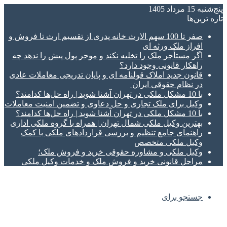
پنج‌شنبه 15 مرداد 1405
تازه‌ ترین‌ها
صفر تا 100 سهم الارث خانه پدری از تقسیم ارث تا فروش و
افراز ملک ورثه ای
اگر مستأجر ملک را تخلیه نکند و موجر پول پیش را ندهد چه
راهکار قانونی وجود دارد؟
قانون جدید املاک قولنامه ای و پایان تدریجی معاملات عادی
در نظام حقوقی ایران
با 10 مشکل ملکی در تهران آشنا شوید | راه حل‌ها کدامند؟
وکیل برای ملک تجاری و حل دعاوی و تضمین امنیت معاملات
با 10 مشکل ملکی در تهران آشنا شوید | راه حل‌ها کدامند؟
بهترین وکیل ملکی شمال تهران | همراه با گروه ملکی اداری
راهنمای جامع تنظیم و بررسی قراردادهای ملکی با کمک
وکیل ملکی متخصص
وکیل ملکی و مشاوره حقوقی خرید و فروش ملک؛
مراحل قانونی خرید و فروش ملک و خدمات وکیل ملکی
جستجو برای