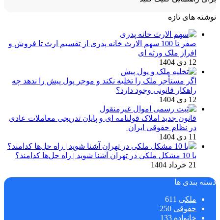
نوشته های تازه
صفر تا 100 سهم الارث خانه پدری از تقسیم ارث تا فروش و
افراز ملک ورثه ای
12 دی 1404
اگر مستأجر ملک را تخلیه نکند و موجر پول پیش را ندهد چه
راهکار قانونی وجود دارد؟
12 دی 1404
قانون جدید املاک قولنامه ای و پایان تدریجی معاملات عادی
در نظام حقوقی ایران
11 دی 1404
با 10 مشکل ملکی در تهران آشنا شوید | راه حل‌ها کدامند؟
21 خرداد 1404
دسته بندی ها
ملکی
611
حقوقی
250
خانواده
133