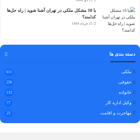
با 10 مشکل ملکی در تهران آشنا شوید | راه حل‌ها
کدامند؟
21 خرداد 1404
دسته بندی ها
ملکی
611
حقوقی
250
خانواده
133
وکیل اداره کار
77
مهاجرت و اقامت
25