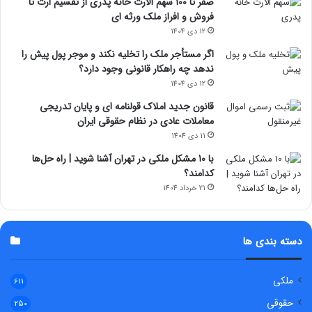
صفر تا 100 سهم الارث خانه پدری از تقسیم ارث تا
فروش و افراز ملک ورثه ای
12 دی 1404
اگر مستأجر ملک را تخلیه نکند و موجر پول پیش را
ندهد چه راهکار قانونی وجود دارد؟
12 دی 1404
قانون جدید املاک قولنامه ای و پایان تدریجی
معاملات عادی در نظام حقوقی ایران
11 دی 1404
با 10 مشکل ملکی در تهران آشنا شوید | راه حل‌ها
کدامند؟
21 خرداد 1404
دسته بندی ها
ملکی
611
حقوقی
250