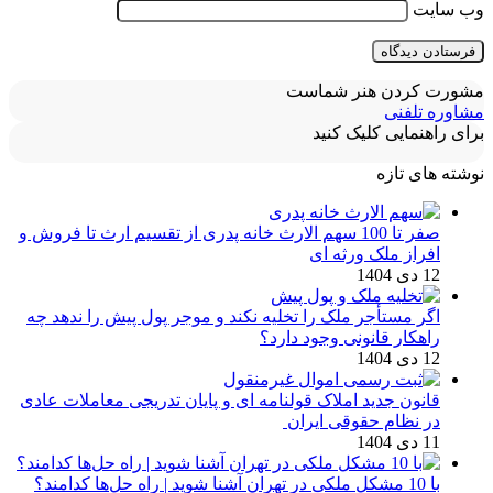
وب‌ سایت
مشورت کردن هنر شماست
مشاوره تلفنی
برای راهنمایی کلیک کنید
نوشته های تازه
صفر تا 100 سهم الارث خانه پدری از تقسیم ارث تا فروش و
افراز ملک ورثه ای
12 دی 1404
اگر مستأجر ملک را تخلیه نکند و موجر پول پیش را ندهد چه
راهکار قانونی وجود دارد؟
12 دی 1404
قانون جدید املاک قولنامه ای و پایان تدریجی معاملات عادی
در نظام حقوقی ایران
11 دی 1404
با 10 مشکل ملکی در تهران آشنا شوید | راه حل‌ها کدامند؟