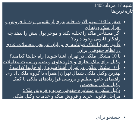
شنبه 17 مرداد 1405
تازه‌ ترین‌ها
صفر تا 100 سهم الارث خانه پدری از تقسیم ارث تا فروش و
افراز ملک ورثه ای
اگر مستأجر ملک را تخلیه نکند و موجر پول پیش را ندهد چه
راهکار قانونی وجود دارد؟
قانون جدید املاک قولنامه ای و پایان تدریجی معاملات عادی
در نظام حقوقی ایران
با 10 مشکل ملکی در تهران آشنا شوید | راه حل‌ها کدامند؟
وکیل برای ملک تجاری و حل دعاوی و تضمین امنیت معاملات
با 10 مشکل ملکی در تهران آشنا شوید | راه حل‌ها کدامند؟
بهترین وکیل ملکی شمال تهران | همراه با گروه ملکی اداری
راهنمای جامع تنظیم و بررسی قراردادهای ملکی با کمک
وکیل ملکی متخصص
وکیل ملکی و مشاوره حقوقی خرید و فروش ملک؛
مراحل قانونی خرید و فروش ملک و خدمات وکیل ملکی
جستجو برای