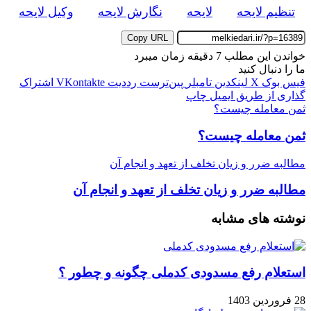
تنظیم لایحه
لایحه
نگارش لایحه
وکیل لایحه
Copy URL
خواندن این مطلب 7 دقیقه زمان میبرد
ما را دنبال کنید
فیس بوک
X
لینکدین
‫تامبلر
‫پین‌ترست
‫رددیت
‫VKontakte
اشتراک
گذاری از طریق ایمیل
چاپ
ثمن معامله چیست؟
ثمن معامله چیست؟
مطالبه ضرر و زیان تخلف از تعهد و انجام آن
مطالبه ضرر و زیان تخلف از تعهد و انجام آن
نوشته های مشابه
استعلام رفع مسدودی کدملی چگونه و چطور ؟
28 فروردین 1403