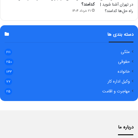
کدامند؟
21 خرداد 1404
دسته بندی ها
ملکی
611
حقوقی
250
خانواده
133
وکیل اداره کار
77
مهاجرت و اقامت
25
درباره ما