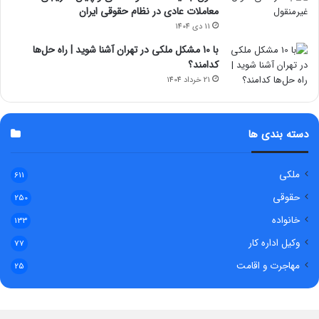
معاملات عادی در نظام حقوقی ایران
11 دی 1404
با 10 مشکل ملکی در تهران آشنا شوید | راه حل‌ها
کدامند؟
21 خرداد 1404
دسته بندی ها
ملکی
611
حقوقی
250
خانواده
133
وکیل اداره کار
77
مهاجرت و اقامت
25