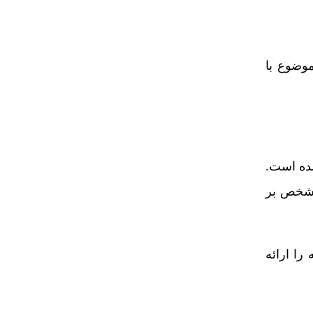
وضوع با
ده است.
 شخص بر
را ارائه