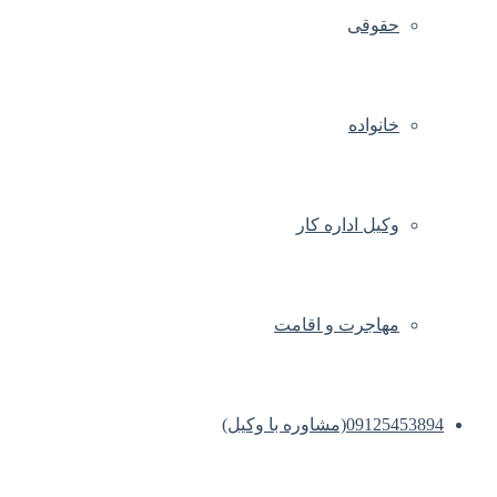
حقوقی
خانواده
وکیل اداره کار
مهاجرت و اقامت
09125453894(مشاوره با وکیل)