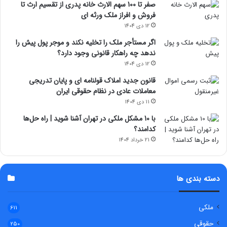
صفر تا 100 سهم الارث خانه پدری از تقسیم ارث تا
فروش و افراز ملک ورثه ای
12 دی 1404
اگر مستأجر ملک را تخلیه نکند و موجر پول پیش را
ندهد چه راهکار قانونی وجود دارد؟
12 دی 1404
قانون جدید املاک قولنامه ای و پایان تدریجی
معاملات عادی در نظام حقوقی ایران
11 دی 1404
با 10 مشکل ملکی در تهران آشنا شوید | راه حل‌ها
کدامند؟
21 خرداد 1404
دسته بندی ها
ملکی
611
حقوقی
250