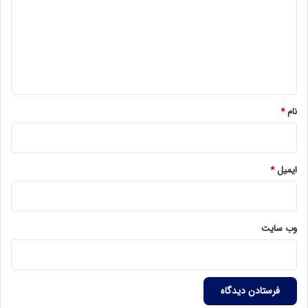
د
گ
ا
ه
*
نام
*
ایمیل
*
وب‌ سایت