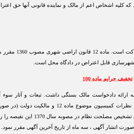
ن نکته را متبادر میسازد که کلیه اشخاص اعم از مالک و نماینده قانونی آنها حق ا
ماده 12 کمیسیون زمین شهری ، در مورد مهلت اعتراض 
تخفیف جرایم ماده 100
 ارائه دادخواست مالک بستگی داشت. تبعات و آثار سوء آ
اقدامات وزارت راه و شهرسازی میگردید . از اینرو همواره نظرات کمیسیون موضوع ماده 12
بودن زمین) را در معرض تزلزل قرار میداد . در نتیجه، مجمع تشخیص مصلحت نظا
صورت اتشار آگهی ، سه ماه از تاریخ آخرین آگهی مقرر نمود.