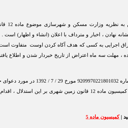
از طرفی قانونگذار در ماده واحده
نه نهادن ، اخبار و مترداف با اعلان (انشاء و اظهار) است . 
 اوراق اجرایی به کسی که هدف آکاه کردن اوست متفاوت است. 
ه ، مهلت سه ماه اعتراض از تاریخ خبردار شدن و اطلاع یافتن
در این خصوص شعبه 1 دادگاه عمومی تهران طی دادنامه شماره 9209970221801032 مور
طرفیت سازمان مسکن و شهرسازی به خواسته ابطال رای کمیسیون ماده 12 قانون زمین شهری بر این استد
د |
کمیسیون ماده 5