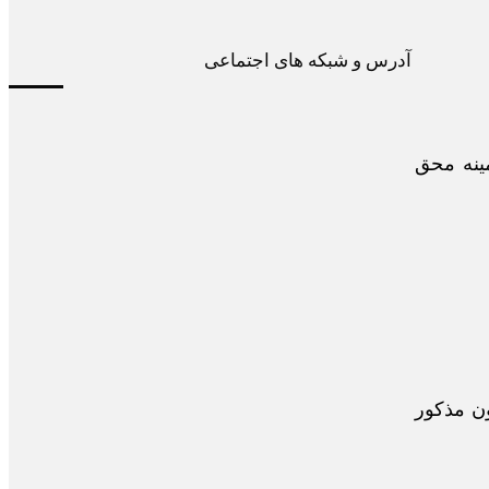
آدرس و شبکه های اجتماعی
ینه محق
انی حق اعتراض به نظریه کمیسیون ماده 12 را دارند ساکت است. ماده 12 قانون مذکور