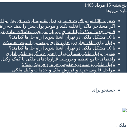
پنج‌شنبه 15 مرداد 1405
تازه‌ ترین‌ها
صفر تا 100 سهم الارث خانه پدری از تقسیم ارث تا فروش و افراز ملک ورثه ای
اگر مستأجر ملک را تخلیه نکند و موجر پول پیش را ندهد چه راهک
قانون جدید املاک قولنامه ای و پایان تدریجی معاملات عادی د
با 10 مشکل ملکی در تهران آشنا شوید | راه حل‌ها کدامند؟
وکیل برای ملک تجاری و حل دعاوی و تضمین امنیت معاملات
با 10 مشکل ملکی در تهران آشنا شوید | راه حل‌ها کدامند؟
بهترین وکیل ملکی شمال تهران | همراه با گروه ملکی اداری
راهنمای جامع تنظیم و بررسی قراردادهای ملکی با کمک وکی
وکیل ملکی و مشاوره حقوقی خرید و فروش ملک؛
مراحل قانونی خرید و فروش ملک و خدمات وکیل ملکی
جستجو برای