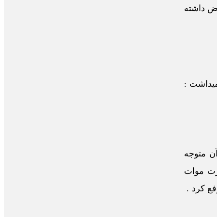
عتراض داشته
ساکت است. ماده 12 قانون اراضی شهری مصوب 1360 مقرر میداشت :
ن متوجه
 و مالکیت دولت (در صورت موات
م در مصوبه سال 1370 این نقیصه را رفع کرد .