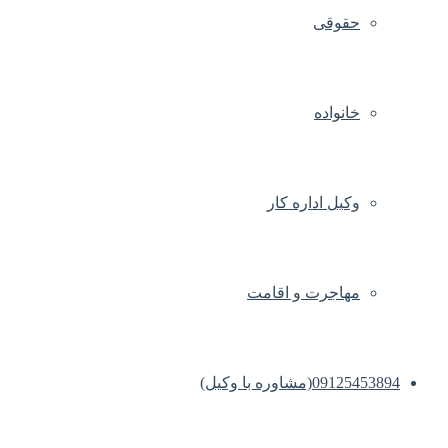
حقوقی
خانواده
وکیل اداره کار
مهاجرت و اقامت
09125453894(مشاوره با وکیل)