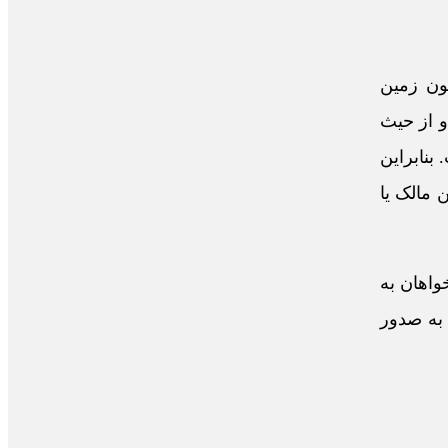
 : «تعیین مهلت اعتراض به نظریه وزارت مسکن و شهرسازی موضوع ماده 12 قانون زمین
و از حیث
بنابراین
 مالک یا
خ 29 / 7 / 1392 در مورد دعوای خواهان به
لال ، اقدام به صدور