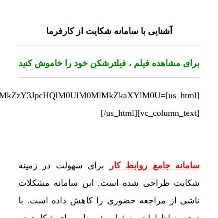
d3LmFwYXJhdC5jb20lMkZlbWJlZCUyRm93azhMJTNGZG