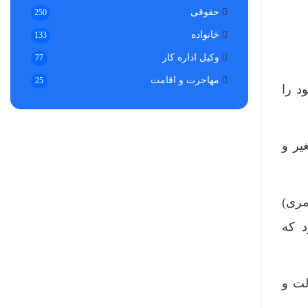
حقوقی
250
خانواده
133
وکیل اداره کار
77
مهاجرت و اقامت
25
د را
یر و
ن کمتر از 9 سال و پسران کمتر از 15 سال قمری)
د که
لت و