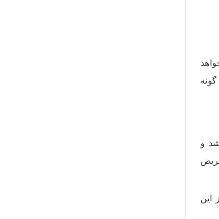
واهد
گونه
شد و
مریض
 این