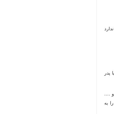
ری که ولی خاص ندارد
 پدر
 و ….
ا به