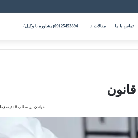
تماس با ما
مقالات
09125453894(مشاوره با وکیل)
قانون
خواندن این مطلب 8 دقیقه زمان میبرد