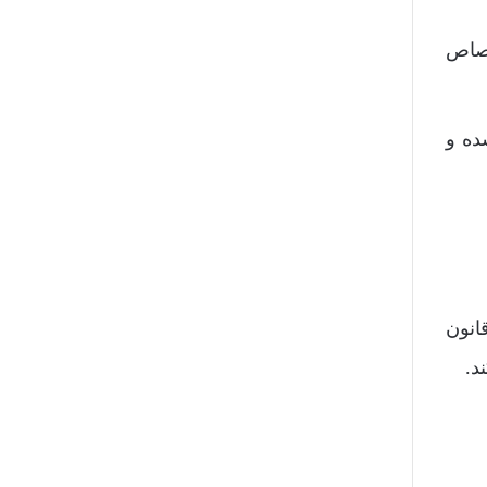
تصاص
ده و
ار و وظایف و مسئولیت او در مقررات مواد 1208 الی 1256 قانون مدنی و مواد 55 الی 102 قانون
د.