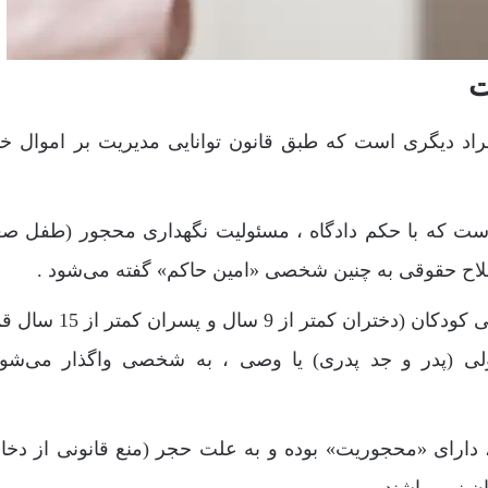
ت
د دیگری است که طبق قانون توانایی مدیریت بر اموال خو
ست که با حکم دادگاه ، مسئولیت نگهداری محجور (طفل صغ
 اصطلاح حقوقی به چنین شخصی «امین حاکم» گفته می‌شود .
در کشور ما بر اساس قانون و به حکم دادگاه ، سرپرستی کودکان (دخترا
ولی (پدر و جد پدری) یا وصی ، به شخصی واگذار می‌شو
 دارای «محجوریت» بوده و به علت حجر (منع قانونی از دخا
ن نمی باشند.