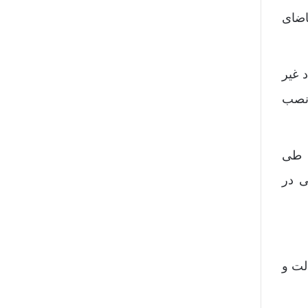
اضای
 غیر
 نصب
م طی
ی در
لت و