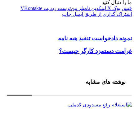
ما را دنبال کنید
فیس بوک
X
لینکدین
‫تامبلر
‫پین‌ترست
‫رددیت
‫VKontakte
اشتراک گذاری از طریق ایمیل
چاپ
نمونه دادخواست تنفیذ هبه نامه
نمونه دادخواست تنفیذ هبه نامه
غرامت دستمزد کارگر چیست؟
غرامت دستمزد کارگر چیست؟
نوشته های مشابه