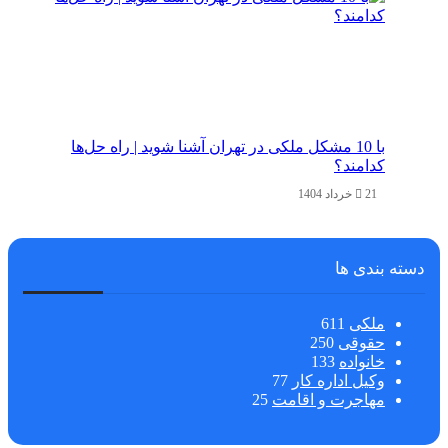
با 10 مشکل ملکی در تهران آشنا شوید | راه حل‌ها
کدامند؟
21 خرداد 1404
دسته بندی ها
ملکی
611
حقوقی
250
خانواده
133
وکیل اداره کار
77
مهاجرت و اقامت
25