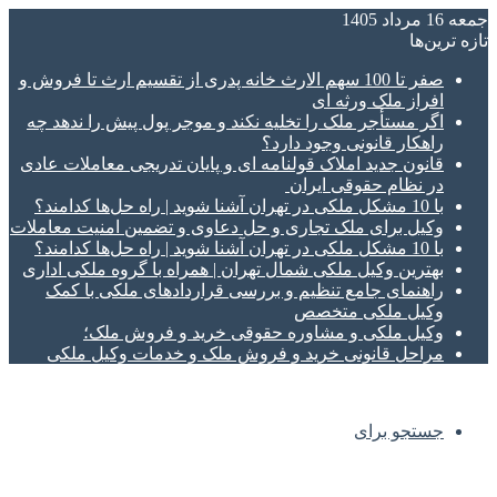
جمعه 16 مرداد 1405
تازه‌ ترین‌ها
صفر تا 100 سهم الارث خانه پدری از تقسیم ارث تا فروش و
افراز ملک ورثه ای
اگر مستأجر ملک را تخلیه نکند و موجر پول پیش را ندهد چه
راهکار قانونی وجود دارد؟
قانون جدید املاک قولنامه ای و پایان تدریجی معاملات عادی
در نظام حقوقی ایران
با 10 مشکل ملکی در تهران آشنا شوید | راه حل‌ها کدامند؟
وکیل برای ملک تجاری و حل دعاوی و تضمین امنیت معاملات
با 10 مشکل ملکی در تهران آشنا شوید | راه حل‌ها کدامند؟
بهترین وکیل ملکی شمال تهران | همراه با گروه ملکی اداری
راهنمای جامع تنظیم و بررسی قراردادهای ملکی با کمک
وکیل ملکی متخصص
وکیل ملکی و مشاوره حقوقی خرید و فروش ملک؛
مراحل قانونی خرید و فروش ملک و خدمات وکیل ملکی
جستجو برای