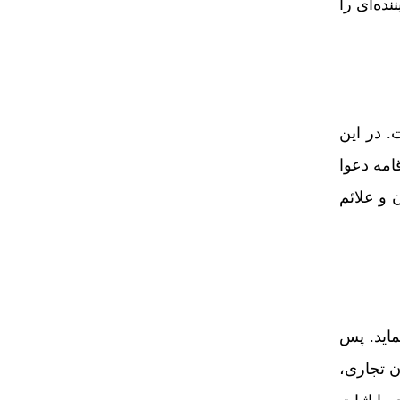
ده‌ای را
. در این
امه دعوا
 و علائم
نماید. پس
ن تجاری،