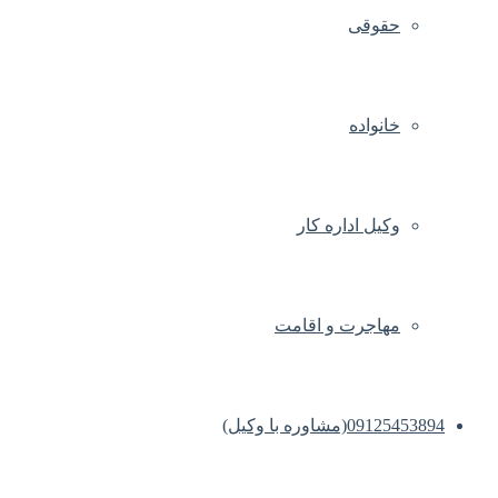
حقوقی
خانواده
وکیل اداره کار
مهاجرت و اقامت
09125453894(مشاوره با وکیل)