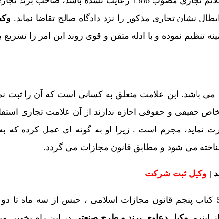
موارد مندرج قانونی بر طبق قانون ثبت طرح های صنعتی و علائم تجاری مصوب 1386 رعایت نشده باشد، ص
طال نشان تجاری مذکور را نزد دادگاه صالح تقاضا نماید.
وکی
ه تنظیم نموده و با ادله متقن و قوی روند این امر را تسریع 
ی باشد. این علامت متعلق به کسانی است که آن را ثبت نمو
اص حقیقی و حقوقی اجازه ندارند از آن علامت تجاری استفاده
 نماید، مجرم است . زیرا او به گونه ای عمل کرده که به
اخته می شود و مطابق قانون مجازات می گردد.
 |
وکیل ثبت شرکت
مجازات جعل علامت تجاری و استعمال آن مطابق ماده 529 کتاب پنجم قانون مجازات اسلامی ، حبس از سه ما
ز اینرو
وکیل دعاوی برند و طرح صنعتی
در این راه بخوبی میت