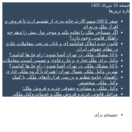
جمعه 16 مرداد 1405
تازه‌ ترین‌ها
صفر تا 100 سهم الارث خانه پدری از تقسیم ارث تا فروش و
افراز ملک ورثه ای
اگر مستأجر ملک را تخلیه نکند و موجر پول پیش را ندهد چه
راهکار قانونی وجود دارد؟
قانون جدید املاک قولنامه ای و پایان تدریجی معاملات عادی
در نظام حقوقی ایران
با 10 مشکل ملکی در تهران آشنا شوید | راه حل‌ها کدامند؟
وکیل برای ملک تجاری و حل دعاوی و تضمین امنیت معاملات
با 10 مشکل ملکی در تهران آشنا شوید | راه حل‌ها کدامند؟
بهترین وکیل ملکی شمال تهران | همراه با گروه ملکی اداری
راهنمای جامع تنظیم و بررسی قراردادهای ملکی با کمک
وکیل ملکی متخصص
وکیل ملکی و مشاوره حقوقی خرید و فروش ملک؛
مراحل قانونی خرید و فروش ملک و خدمات وکیل ملکی
جستجو برای