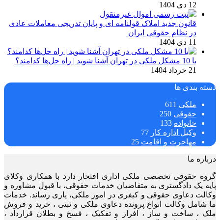
12 دی 1404
قانون جدید املاک قولنامه ای و پایان تدریجی معاملات عادی
در نظام حقوقی ایران
11 دی 1404
با 10 مشکل ملکی در تهران آشنا شوید | راه حل‌ها کدامند؟
21 خرداد 1404
دسته بندی ها
ملکی
611
حقوقی
250
خانواده
133
وکیل اداره کار
77
مهاجرت و اقامت
25
درباره ما
گروه حقوقی تخصصی ملکی اداری افتخار دارد با همکاری وکلای
پایه یک دادگستری به متقاضیان خدمات حقوقی، با قبول مشاوره و
وکالت دعاوی حقوقی و کیفری در امور ملکی، یاری رساند. خدمات
ما شامل وکالت انواع پرونده دعاوی ملکی و ثبتی ، خرید و فروش
ملک ، ساخت و ساز ، افراز و تفکیک ، فسخ و بطلان قرارداد ،