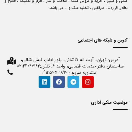
ملکی و ثبتی ، خرید و فروش ملک ، ساخت و ساز ، افراز و تفکیک ، فسخ و
بطلان قرارداد ، سرقفلی ، تخلیه ملک و … می باشد.
آدرس و شبکه های اجتماعی
آدرس: تهران، آیت اله کاشانی، بلوار اباذر، نبش شالی،
ساختمان دفتر خدمات قضایی، واحد 6. تلفن:02144097162
مشاوره سریع : 09125453894
موقعیت ملکی اداری