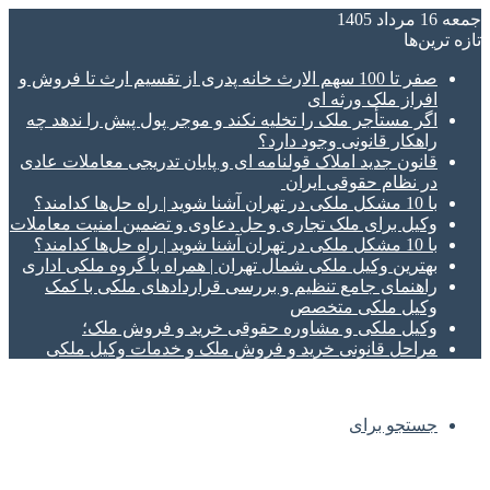
جمعه 16 مرداد 1405
تازه‌ ترین‌ها
صفر تا 100 سهم الارث خانه پدری از تقسیم ارث تا فروش و
افراز ملک ورثه ای
اگر مستأجر ملک را تخلیه نکند و موجر پول پیش را ندهد چه
راهکار قانونی وجود دارد؟
قانون جدید املاک قولنامه ای و پایان تدریجی معاملات عادی
در نظام حقوقی ایران
با 10 مشکل ملکی در تهران آشنا شوید | راه حل‌ها کدامند؟
وکیل برای ملک تجاری و حل دعاوی و تضمین امنیت معاملات
با 10 مشکل ملکی در تهران آشنا شوید | راه حل‌ها کدامند؟
بهترین وکیل ملکی شمال تهران | همراه با گروه ملکی اداری
راهنمای جامع تنظیم و بررسی قراردادهای ملکی با کمک
وکیل ملکی متخصص
وکیل ملکی و مشاوره حقوقی خرید و فروش ملک؛
مراحل قانونی خرید و فروش ملک و خدمات وکیل ملکی
جستجو برای