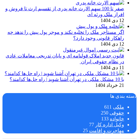
صفر تا 100 سهم الارث خانه پدری از تقسیم ارث تا فروش و
افراز ملک ورثه ای
12 دی 1404
اگر مستأجر ملک را تخلیه نکند و موجر پول پیش را ندهد چه
راهکار قانونی وجود دارد؟
12 دی 1404
قانون جدید املاک قولنامه ای و پایان تدریجی معاملات عادی
در نظام حقوقی ایران
11 دی 1404
با 10 مشکل ملکی در تهران آشنا شوید | راه حل‌ها کدامند؟
21 خرداد 1404
دسته بندی ها
ملکی
611
حقوقی
250
خانواده
133
وکیل اداره کار
77
مهاجرت و اقامت
25