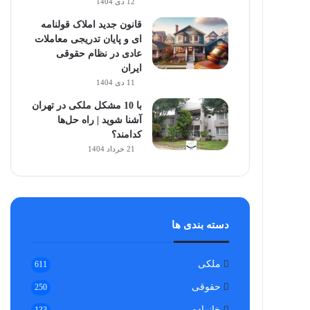
12 دی 1404
قانون جدید املاک قولنامه
ای و پایان تدریجی معاملات
عادی در نظام حقوقی
ایران
11 دی 1404
با 10 مشکل ملکی در تهران
آشنا شوید | راه حل‌ها
کدامند؟
21 خرداد 1404
دسته بندی ها
ملکی
611
حقوقی
250
خانواده