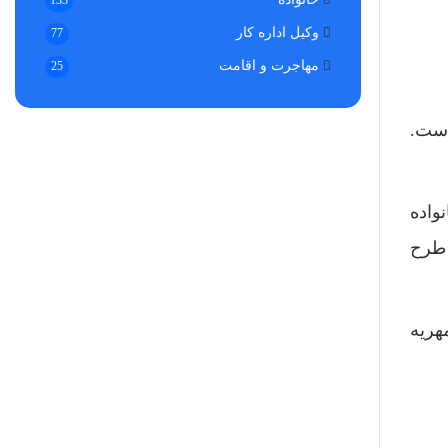
133
وکیل اداره کار
77
مهاجرت و اقامت
25
است.
واده
 طرح
هریه