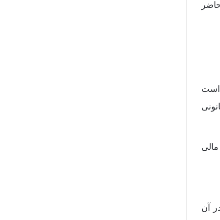
حاضر
 است
نونی
مالی
ر آن