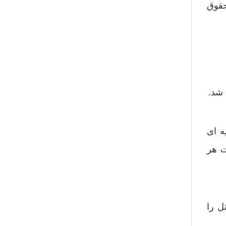
حقوق
 شد.
ه ای
ت هر
ل را