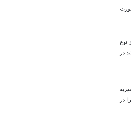
صورت
 نوع
د در
هریه
ا در