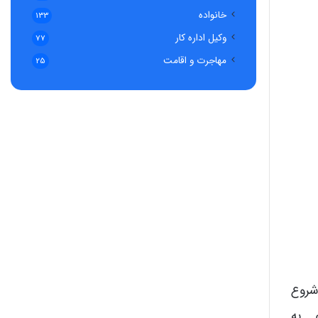
خانواده
133
وکیل اداره کار
77
مهاجرت و اقامت
25
روع
 به