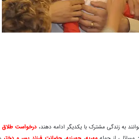
وانند به زندگی مشترک با یکدیگر ادامه دهند،
درخواست طلاق
ش
د مسائلی از جمله
مهریه
،
جهیزیه
،
حضانت فرزند پسر و دختر
و…