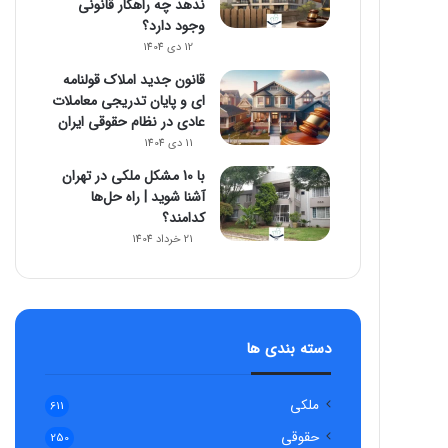
ندهد چه راهکار قانونی
وجود دارد؟
12 دی 1404
قانون جدید املاک قولنامه
ای و پایان تدریجی معاملات
عادی در نظام حقوقی ایران
11 دی 1404
با 10 مشکل ملکی در تهران
آشنا شوید | راه حل‌ها
کدامند؟
21 خرداد 1404
دسته بندی ها
ملکی
611
حقوقی
250