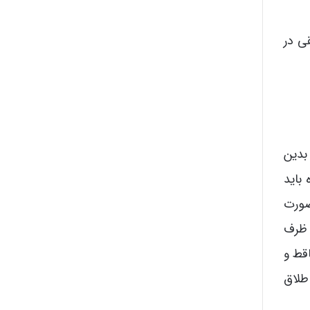
ی در
بدین
ن حداکثر ظرف مهلت 3 ماه باید
صورت
 ظرف
قط و
طلاق