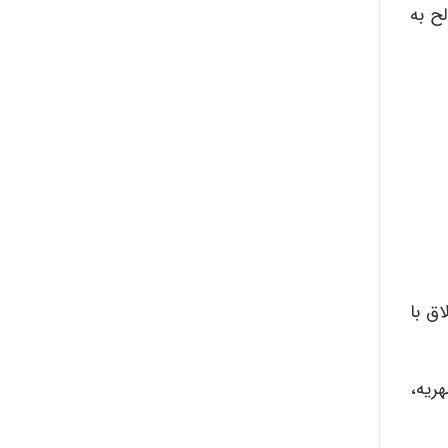
ح به
ق با
ریه،