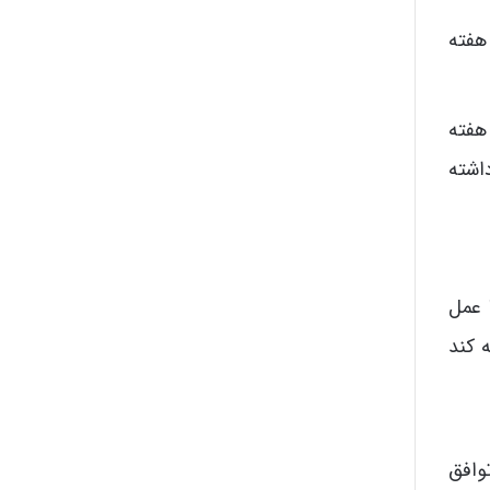
هفته
هفته
شته
ا عمل
ه کند
وافق