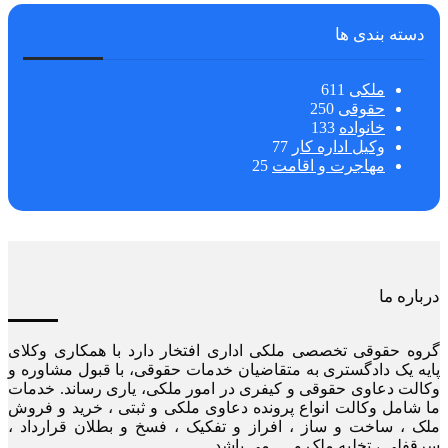
دسته بندی ها
ملکی
611
حقوقی
250
خانواده
133
وکیل اداره کار
77
مهاجرت و اقامت
25
درباره ما
گروه حقوقی تخصصی ملکی اداری افتخار دارد با همکاری وکلای
پایه یک دادگستری به متقاضیان خدمات حقوقی، با قبول مشاوره و
وکالت دعاوی حقوقی و کیفری در امور ملکی، یاری رساند. خدمات
ما شامل وکالت انواع پرونده دعاوی ملکی و ثبتی ، خرید و فروش
ملک ، ساخت و ساز ، افراز و تفکیک ، فسخ و بطلان قرارداد ،
سرقفلی ، تخلیه ملک و … می باشد.