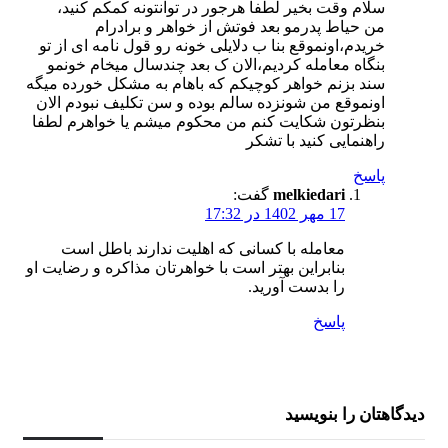
سلام وقت بخیر لطفا هرجور در توانتونه کمکم کنید،
من حیاط پدرمو بعد فوتش از خواهر و برادرام
خریدم،اونموقع بنا ب دلایلی خونه رو قول نامه ای از تو
بنگاه معامله کردیم،الان ک بعد چندسال میخام خونمو
سند بزنم خواهر کوچیکم که باهام به مشکل خورده میگه
اونموقع من شونزده سالم بوده و سن تکلیف نبودم الان
بنظرتون شکایت کنم من محکوم میشم یا خواهرم لطفا
راهنمایی کنید با تشکر
پاسخ
melkiedari
گفت:
17 مهر 1402 در 17:32
معامله با کسانی که اهلیت ندارند باطل است
بنابراین بهتر است با خواهرتان مذاکره و رضایت او
را بدست آورید.
پاسخ
دیدگاهتان را بنویسید