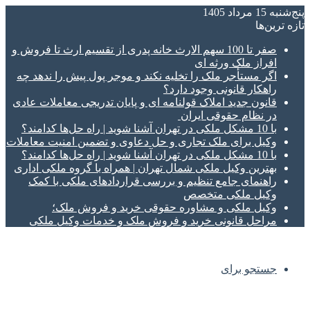
پنج‌شنبه 15 مرداد 1405
تازه‌ ترین‌ها
صفر تا 100 سهم الارث خانه پدری از تقسیم ارث تا فروش و
افراز ملک ورثه ای
اگر مستأجر ملک را تخلیه نکند و موجر پول پیش را ندهد چه
راهکار قانونی وجود دارد؟
قانون جدید املاک قولنامه ای و پایان تدریجی معاملات عادی
در نظام حقوقی ایران
با 10 مشکل ملکی در تهران آشنا شوید | راه حل‌ها کدامند؟
وکیل برای ملک تجاری و حل دعاوی و تضمین امنیت معاملات
با 10 مشکل ملکی در تهران آشنا شوید | راه حل‌ها کدامند؟
بهترین وکیل ملکی شمال تهران | همراه با گروه ملکی اداری
راهنمای جامع تنظیم و بررسی قراردادهای ملکی با کمک
وکیل ملکی متخصص
وکیل ملکی و مشاوره حقوقی خرید و فروش ملک؛
مراحل قانونی خرید و فروش ملک و خدمات وکیل ملکی
جستجو برای