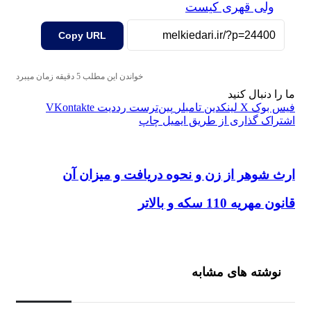
ولی قهری کیست
Copy URL
خواندن این مطلب 5 دقیقه زمان میبرد
ما را دنبال کنید
فیس بوک
X
لینکدین
‫تامبلر
‫پین‌ترست
‫رددیت
‫VKontakte
اشتراک گذاری از طریق ایمیل
چاپ
ارث شوهر از زن و نحوه دریافت و میزان آن
ارث شوهر از زن و نحوه دریافت و میزان آن
قانون مهریه 110 سکه و بالاتر
قانون مهریه 110 سکه و بالاتر
نوشته های مشابه