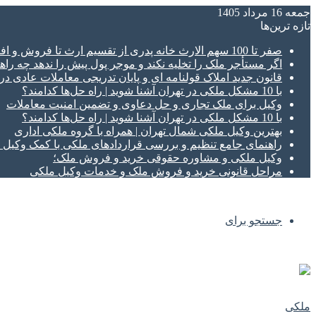
جمعه 16 مرداد 1405
تازه‌ ترین‌ها
صفر تا 100 سهم الارث خانه پدری از تقسیم ارث تا فروش و افراز ملک ورثه ای
اگر مستأجر ملک را تخلیه نکند و موجر پول پیش را ندهد چه راهک
قانون جدید املاک قولنامه ای و پایان تدریجی معاملات عادی د
با 10 مشکل ملکی در تهران آشنا شوید | راه حل‌ها کدامند؟
وکیل برای ملک تجاری و حل دعاوی و تضمین امنیت معاملات
با 10 مشکل ملکی در تهران آشنا شوید | راه حل‌ها کدامند؟
بهترین وکیل ملکی شمال تهران | همراه با گروه ملکی اداری
راهنمای جامع تنظیم و بررسی قراردادهای ملکی با کمک وکی
وکیل ملکی و مشاوره حقوقی خرید و فروش ملک؛
مراحل قانونی خرید و فروش ملک و خدمات وکیل ملکی
جستجو برای