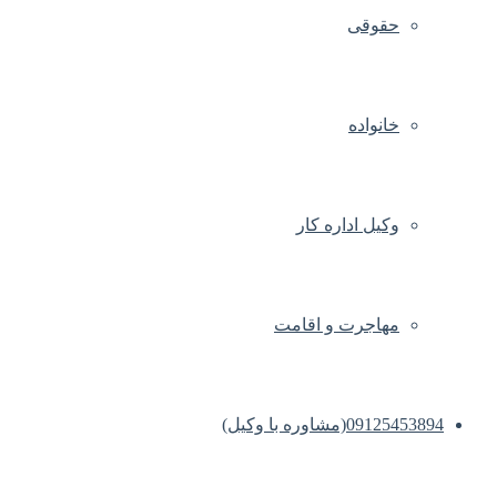
حقوقی
خانواده
وکیل اداره کار
مهاجرت و اقامت
09125453894(مشاوره با وکیل)