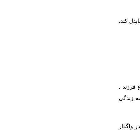
بذل کند.
 سن بلوغ فرزند ،
مه زندگی
ر واگذار