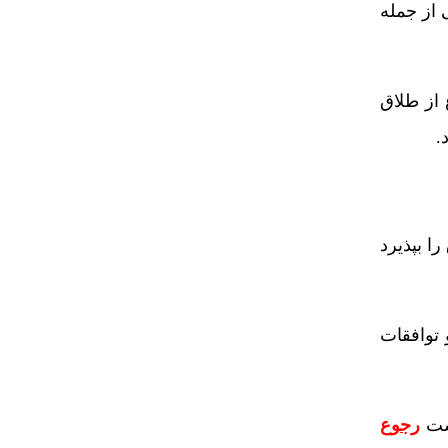
از جمله
از طلاق
.
ا بپذیرد
 توافقات
است
رجوع